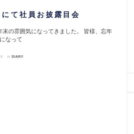
IX にて社員お披露目会
末の雰囲気になってきました。 皆様、忘年
になって
in
19
DIARY