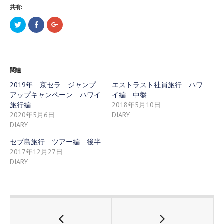
共有:
ク
F
ク
リ
a
リ
ッ
c
ッ
ク
e
ク
し
b
し
て
o
て
T
o
G
w
k
o
関連
i
で
o
t
共
g
t
有
l
2019年 京セラ ジャンプ
エストラスト社員旅行 ハワ
e
す
e
アップキャンペーン ハワイ
イ編 中盤
r
る
+
で
に
で
旅行編
2018年5月10日
共
は
共
有
ク
有
2020年5月6日
DIARY
(
リ
(
DIARY
新
ッ
新
し
ク
し
い
し
い
セブ島旅行 ツアー編 後半
ウ
て
ウ
ィ
く
ィ
2017年12月27日
ン
だ
ン
DIARY
ド
さ
ド
ウ
い
ウ
で
(
で
開
新
開
き
し
き
ま
い
ま
す
ウ
す
)
ィ
)
ン
ド
ウ