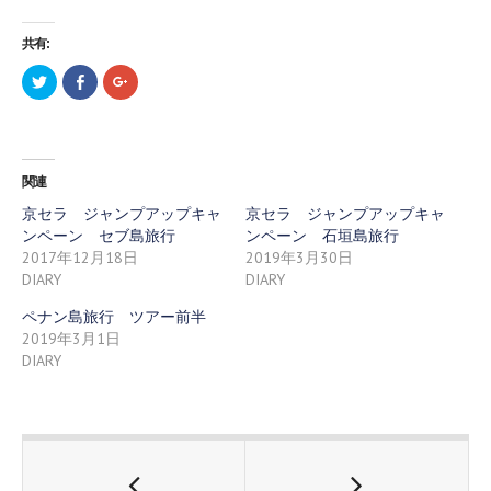
共有:
ク
F
ク
リ
a
リ
ッ
c
ッ
ク
e
ク
し
b
し
て
o
て
T
o
G
w
k
o
関連
i
で
o
t
共
g
t
有
l
京セラ ジャンプアップキャ
京セラ ジャンプアップキャ
e
す
e
ンペーン セブ島旅行
ンペーン 石垣島旅行
r
る
+
で
に
で
2017年12月18日
2019年3月30日
共
は
共
有
ク
有
DIARY
DIARY
(
リ
(
新
ッ
新
ペナン島旅行 ツアー前半
し
ク
し
い
し
い
2019年3月1日
ウ
て
ウ
ィ
く
ィ
DIARY
ン
だ
ン
ド
さ
ド
ウ
い
ウ
で
(
で
開
新
開
き
し
き
ま
い
ま
す
ウ
す
)
ィ
)
ン