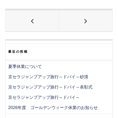
ド
さ
ド
ウ
い
ウ
で
(
で
開
新
開
き
し
き
ま
い
ま
す
ウ
す
)
ィ
)
ン
ド
ウ
で
開
き
ま
す
最近の投稿
)
夏季休業について
京セラジャンプアップ旅行～ドバイ～砂漠
京セラジャンプアップ旅行～ドバイ～表彰式
京セラジャンプアップ旅行～ドバイ～
2026年度 ゴールデンウィーク休業のお知らせ