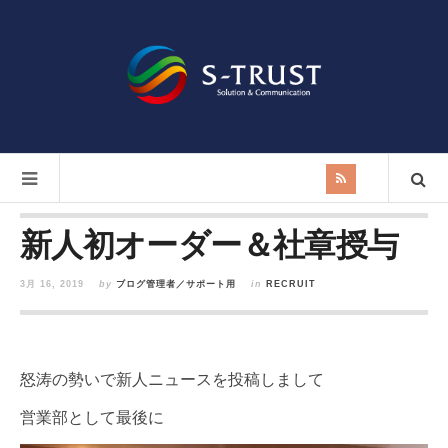
新人初オーダー＆社章授与
3月 16, 2019
by
ブログ管理者／サポート用
in
RECRUIT
怒涛の勢いで新人ニュースを投稿しまして
営業部として最後に