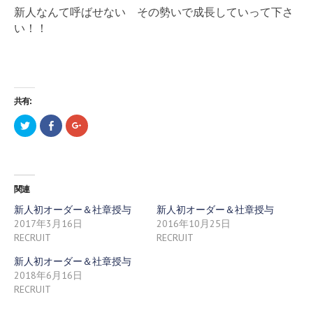
新人なんて呼ばせない その勢いで成長していって下さ
い！！
共有:
ク
F
ク
リ
a
リ
ッ
c
ッ
ク
e
ク
し
b
し
て
o
て
T
o
G
w
k
o
関連
i
で
o
t
共
g
t
有
l
新人初オーダー＆社章授与
新人初オーダー＆社章授与
e
す
e
2017年3月16日
2016年10月25日
r
る
+
で
に
で
RECRUIT
RECRUIT
共
は
共
有
ク
有
(
リ
(
新人初オーダー＆社章授与
新
ッ
新
2018年6月16日
し
ク
し
い
し
い
RECRUIT
ウ
て
ウ
ィ
く
ィ
ン
だ
ン