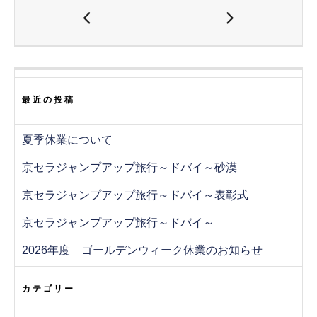
ま
い
ま
す
ウ
す
)
ィ
)
ン
ド
ウ
で
開
き
ま
す
最近の投稿
)
夏季休業について
京セラジャンプアップ旅行～ドバイ～砂漠
京セラジャンプアップ旅行～ドバイ～表彰式
京セラジャンプアップ旅行～ドバイ～
2026年度 ゴールデンウィーク休業のお知らせ
カテゴリー