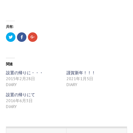
共有:
ク
F
ク
リ
a
リ
ッ
c
ッ
ク
e
ク
し
b
し
て
o
て
T
o
G
w
k
o
関連
i
で
o
t
共
g
t
有
l
設置の帰りに・・・
謹賀新年！！！
e
す
e
2015年2月28日
2021年1月5日
r
る
+
で
に
で
DIARY
DIARY
共
は
共
有
ク
有
(
リ
(
設置の帰りにて
新
ッ
新
2016年6月3日
し
ク
し
い
し
い
DIARY
ウ
て
ウ
ィ
く
ィ
ン
だ
ン
ド
さ
ド
ウ
い
ウ
で
(
で
開
新
開
き
し
き