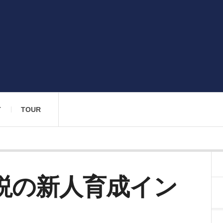
T
TOUR
T 伝説の新人育成イン