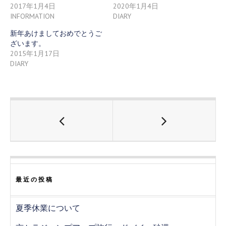
e
す
e
2017年1月4日
2020年1月4日
r
る
+
で
に
で
INFORMATION
DIARY
共
は
共
有
ク
有
(
リ
(
新年あけましておめでとうご
新
ッ
新
ざいます。
し
ク
し
い
し
い
2015年1月17日
ウ
て
ウ
ィ
く
ィ
DIARY
ン
だ
ン
ド
さ
ド
ウ
い
ウ
で
(
で
開
新
開
き
し
き
ま
い
ま
す
ウ
す
)
ィ
)
ン
ド
ウ
で
開
き
ま
す
)
最近の投稿
夏季休業について