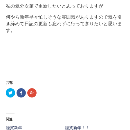
私の気分次第で更新したいと思っておりますが
何やら新年早々忙しそうな雰囲気がありますので気を引
き締めて日記の更新も忘れずに行って参りたいと思いま
す。
共有:
ク
F
ク
リ
a
リ
ッ
c
ッ
ク
e
ク
し
b
し
て
o
て
T
o
G
w
k
o
関連
i
で
o
t
共
g
t
有
l
謹賀新年
謹賀新年！！